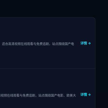
详情 →
晰，适合高清视频在线观看与免费追剧，站点围绕国产电
详情 →
清视频在线观看与免费追剧，站点围绕国产电影、欧美大