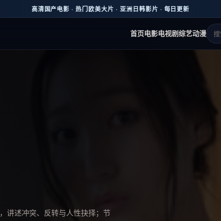
高清国产电影 · 热门欧美大片 · 亚洲日韩影片 · 每日更新
首页
电影
电视剧
综艺
动漫
线，讲述冲突、反转与人性抉择；节