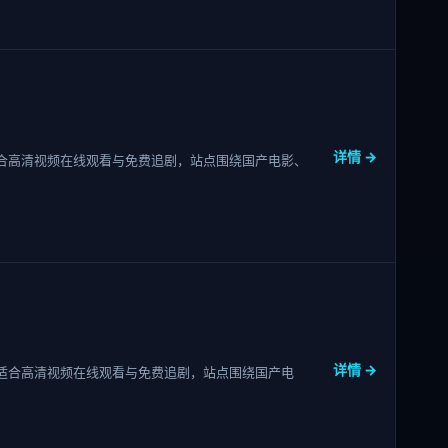
详情 →
适合高清视频在线观看与免费追剧，站点围绕国产电影、
详情 →
，适合高清视频在线观看与免费追剧，站点围绕国产电