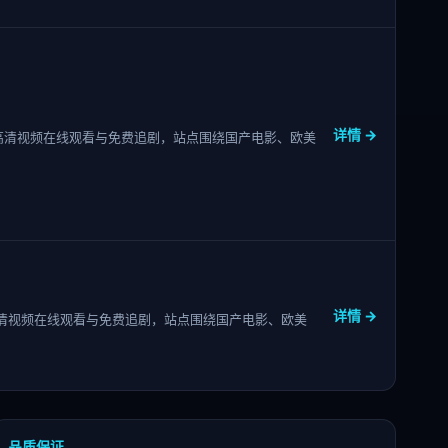
详情 →
高清视频在线观看与免费追剧，站点围绕国产电影、欧美
详情 →
高清视频在线观看与免费追剧，站点围绕国产电影、欧美
品质保证