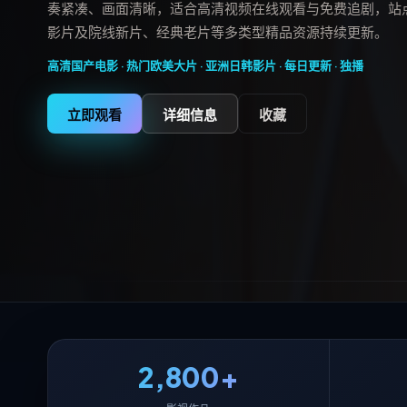
奏紧凑、画面清晰，适合高清视频在线观看与免费追剧，站
影片及院线新片、经典老片等多类型精品资源持续更新。
高清国产电影 · 热门欧美大片 · 亚洲日韩影片 · 每日更新 ·
独播
立即观看
详细信息
收藏
2,800+