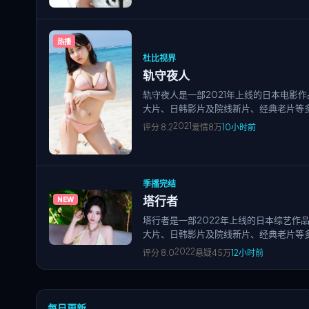
热播
杜比视界
轨守夜人
轨守夜人是一部2021年上线的日本电
大片、日韩影片及院线新片、经典老片等
2021
评分
8.2
爱情
8万
10小时前
季播完结
塔行者
NEW
塔行者是一部2022年上线的日本综艺
大片、日韩影片及院线新片、经典老片等
2022
评分
8.0
悬疑
45万
12小时前
每日更新